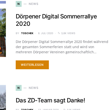
N
NEWS
Dörpener Digital Sommerrallye
2020
BY
TOSCHEK
8. JULI 2020
3,6K VIEWS
Die Dörpener Digital Sommerrallye 2020 findet während
der gesamten Sommerferien statt und wird von
mehreren Dörpener Vereinen gemeinschaftlich…
WEITERLESEN
N
NEWS
Das ZD-Team sagt Danke!
BY
TOSCHEK
13. JANUAR 2020
3,1K VIEWS