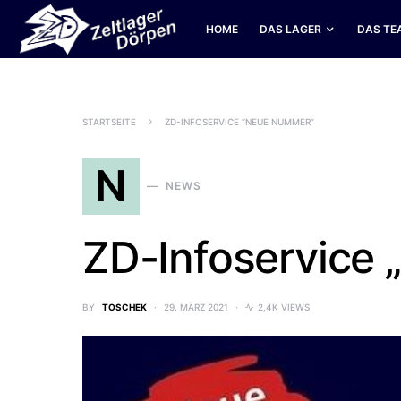
HOME
DAS LAGER
DAS TE
SEARCH FOR:
STARTSEITE
ZD-INFOSERVICE “NEUE NUMMER”
N
NEWS
ZD-Infoservice
BY
TOSCHEK
29. MÄRZ 2021
2,4K VIEWS