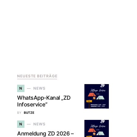
NEUESTE BEITRÄGE
N
NEWS
WhatsApp-Kanal „ZD
Infoservice“
BY
BUTZE
N
NEWS
Anmeldung ZD 2026 –