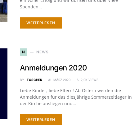
ein voller Erfolg und wir durften uns über viele
Spenden…
WEITERLESEN
N
NEWS
Anmeldungen 2020
BY
TOSCHEK
31. MÄRZ 2020
2,9K VIEWS
Liebe Kinder, liebe Eltern! Ab Ostern werden die
Anmeldungen für das diesjährige Sommerzeltlager in
der Kirche ausliegen und…
WEITERLESEN