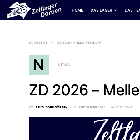
HOME
DAS LAGER
DAS TE
SEARCH FOR:
STARTSEITE
ZD 2026 – MELLE MEESDORF
N
NEWS
ZD 2026 – Mell
BY
ZELTLAGER DÖRPEN
11. SEPTEMBER 2025
346 VIEWS