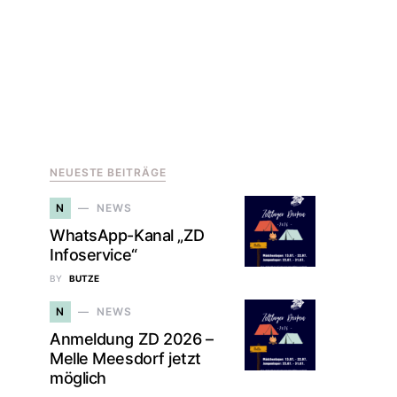
NEUESTE BEITRÄGE
N
NEWS
WhatsApp-Kanal „ZD
Infoservice“
BY
BUTZE
N
NEWS
Anmeldung ZD 2026 –
Melle Meesdorf jetzt
möglich