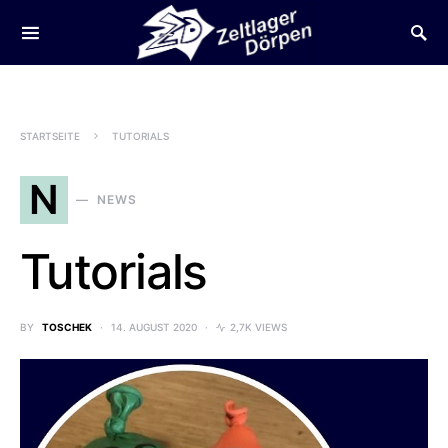
SEARCH FOR:
STARTSEITE
TUTORIALS
N
NEWS
Tutorials
BY
TOSCHEK
14. AUGUST 2020
2,7K VIEWS